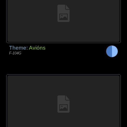
Theme:
Avións
F-104G