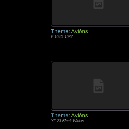
Theme:
Avións
F-104G 1987
Theme:
Avións
YF-23 Black Widow