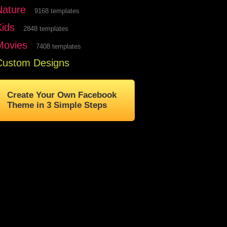
Nature
9168 templates
Kids
2848 templates
Movies
7408 templates
Custom Designs
Create Your Own Facebook
Theme in 3 Simple Steps