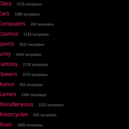
ities
3728 templates
Cars
1888 templates
Computers
240 templates
Cosmos
2144 templates
Sports
2032 templates
Army
4464 templates
Fantasy
2128 templates
Flowers
2576 templates
Humor
656 templates
Games
2384 templates
Miscellaneous
1520 templates
Motorcycles
928 templates
Music
1888 templates