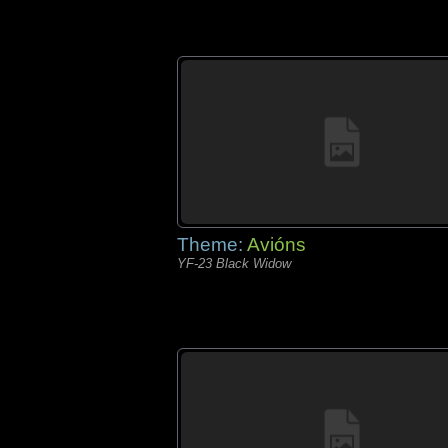
Theme:
Avións
YF-23 Black Widow