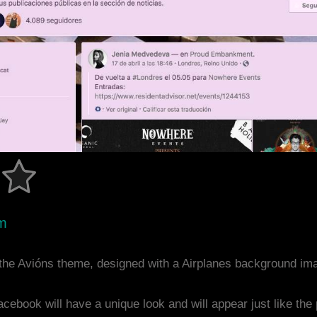
om
the Avións theme, designed with a Airplanes background im
acebook will have a unique look and will appear just like th