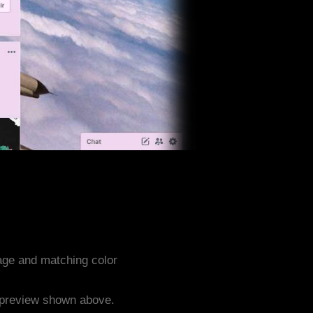
age and matching color
e preview shown above.