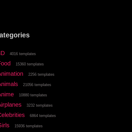
ategories
3D
4016 templates
Food
15360 templates
Animation
2256 templates
Animals
21056 templates
Anime
10880 templates
Airplanes
3232 templates
elebrities
6864 templates
irls
15936 templates