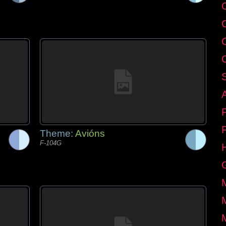
C
Theme:
Avións
F-104G