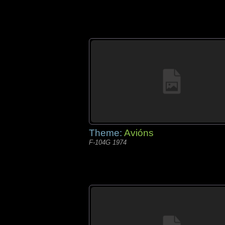
Theme:
Avións
F-104G 1974