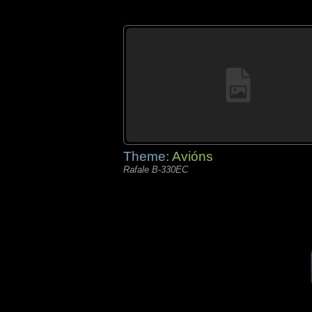
Theme:
Avións
Rafale B-330EC