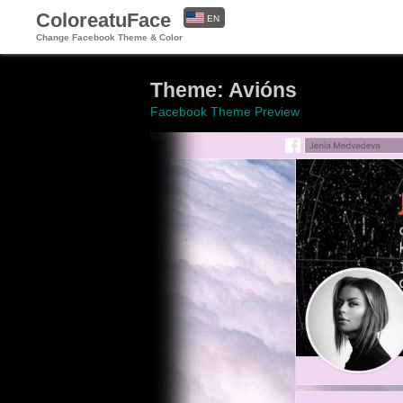
ColoreatuFace
EN
Change Facebook Theme & Color
ES
Theme: Avións
Facebook Theme Preview