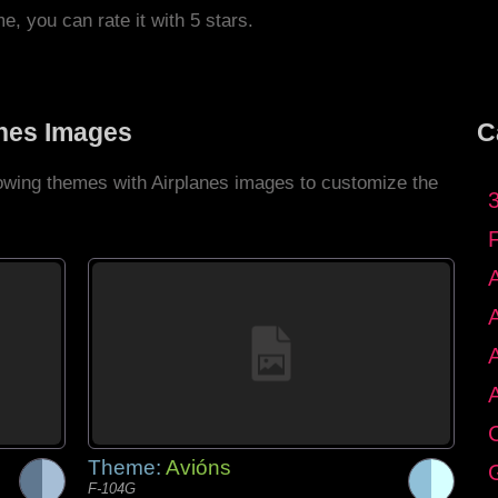
me, you can rate it with 5 stars.
anes Images
C
lowing themes with Airplanes images to customize the
C
Theme:
Avións
G
F-104G