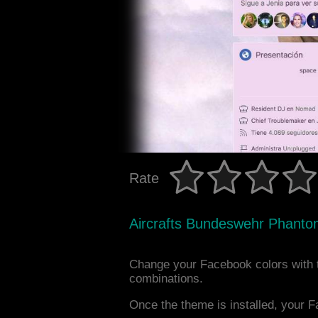
Rate
Aircrafts Bundeswehr Phant
Change your Facebook colors with 
combinations.
Once the theme is installed, your F