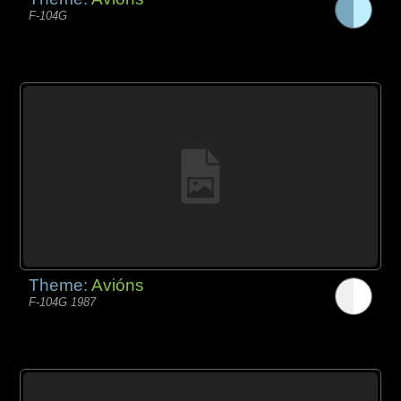
F-104G
Theme:
Avións
F-104G 1987