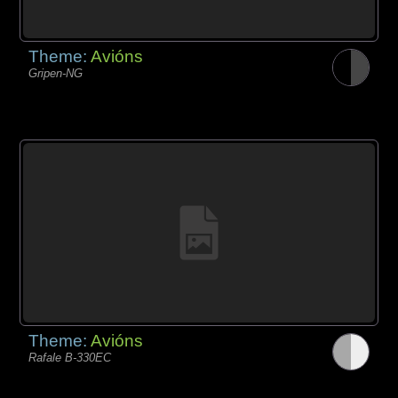
Theme:
Avións
Gripen-NG
Theme:
Avións
Rafale B-330EC