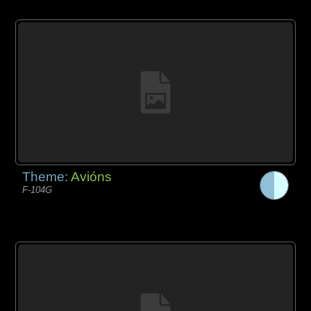
Theme:
Avións
F-104G