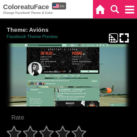
ColoreatuFace
EN
Home
Search
Categories
Change Facebook Theme & Color
ES
Theme: Avións
Facebook Theme Preview
Rate