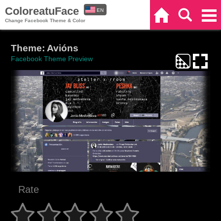
ColoreatuFace
EN
Home
Search
Categories
Change Facebook Theme & Color
ES
Theme: Avións
Facebook Theme Preview
Rate