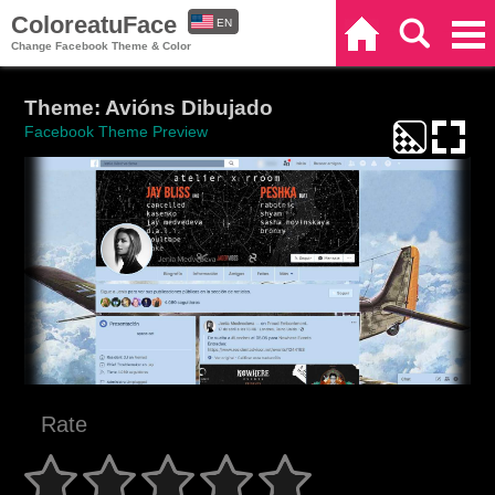
ColoreatuFace
EN
Home
Search
Categories
Change Facebook Theme & Color
ES
Theme: Avións Dibujado
Facebook Theme Preview
Rate