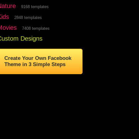
Nature
9168 templates
Kids
2848 templates
Movies
7408 templates
Custom Designs
Create Your Own Facebook
Theme in 3 Simple Steps