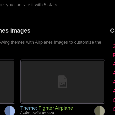
me, you can rate it with 5 stars.
anes Images
C
lowing themes with Airplanes images to customize the
C
Theme:
Fighter Airplane
G
Avións, Avión de caza,