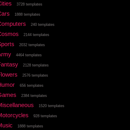
ities
3728 templates
Cars
1888 templates
Computers
240 templates
Cosmos
2144 templates
Sports
2032 templates
Army
4464 templates
Fantasy
2128 templates
Flowers
2576 templates
Humor
656 templates
Games
2384 templates
Miscellaneous
1520 templates
Motorcycles
928 templates
Music
1888 templates