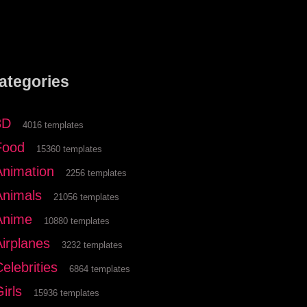
ategories
3D
4016 templates
Food
15360 templates
Animation
2256 templates
Animals
21056 templates
Anime
10880 templates
Airplanes
3232 templates
elebrities
6864 templates
irls
15936 templates