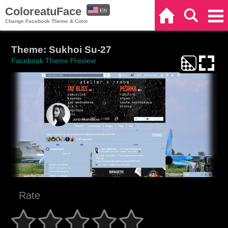
ColoreatuFace
EN
Home
Search
Categories
Change Facebook Theme & Color
ES
Theme: Sukhoi Su-27
Facebook Theme Preview
Rate