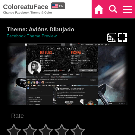
ColoreatuFace
EN
Home
Search
Categories
Change Facebook Theme & Color
ES
Theme: Avións Dibujado
Facebook Theme Preview
Rate