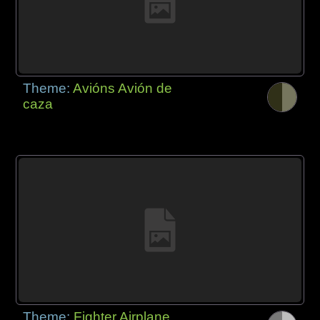
Theme:
Avións Avión de
caza
Theme:
Fighter Airplane