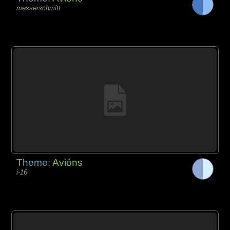
messerschmitt
Theme:
Avións
i-16