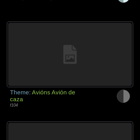
Theme:
Avións Avión de
caza
f104