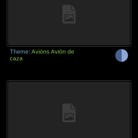
Theme:
Avións Avión de
caza