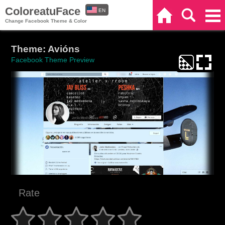
ColoreatuFace
EN
Home
Search
Categories
Change Facebook Theme & Color
ES
Theme: Avións
Facebook Theme Preview
Rate