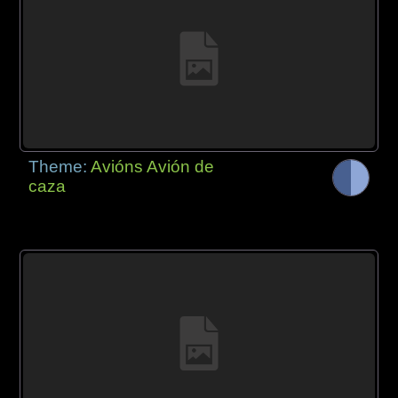
Theme:
Avións Avión de
caza