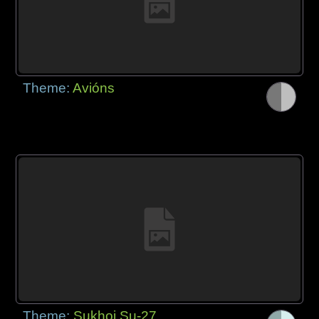
Theme:
Avións
Theme:
Sukhoi Su-27