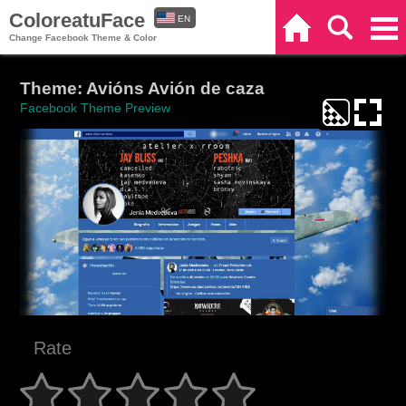
ColoreatuFace
EN
Home
Search
Categories
Change Facebook Theme & Color
ES
Theme: Avións Avión de caza
Facebook Theme Preview
Rate