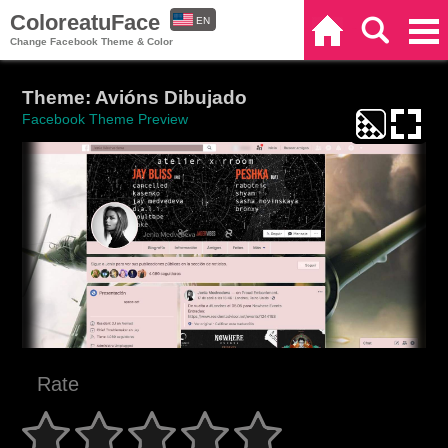
ColoreatuFace
EN
Home
Search
Categories
Change Facebook Theme & Color
ES
Theme: Avións Dibujado
Facebook Theme Preview
Rate