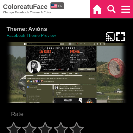
ColoreatuFace
EN
Home
Search
Categories
Change Facebook Theme & Color
ES
Theme: Avións
Facebook Theme Preview
Rate