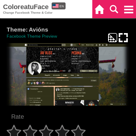
ColoreatuFace
EN
Home
Search
Categories
Change Facebook Theme & Color
ES
Theme: Avións
Facebook Theme Preview
Rate