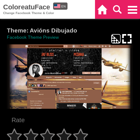
ColoreatuFace
EN
Home
Search
Categories
Change Facebook Theme & Color
ES
Theme: Avións Dibujado
Facebook Theme Preview
Rate