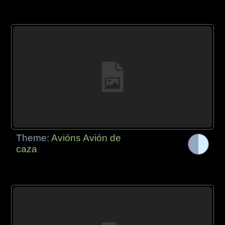
Theme:
Avións Avión de
caza