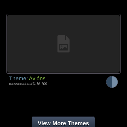
Theme:
Avións
messerschmit% bf-109
View More Themes