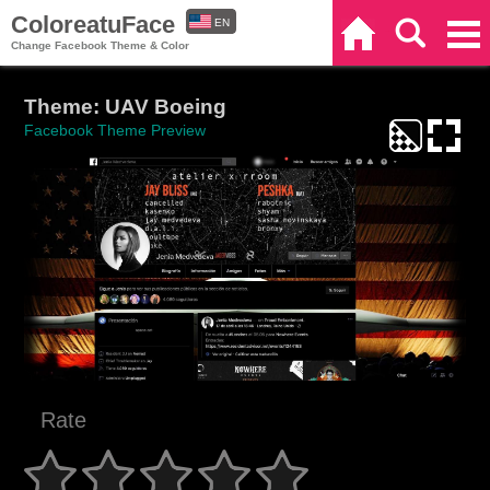
ColoreatuFace
EN
Home
Search
Categories
Change Facebook Theme & Color
ES
Theme: UAV Boeing
Facebook Theme Preview
Rate