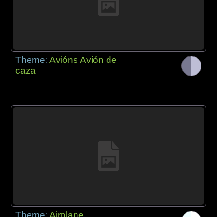
Theme:
Avións Avión de
caza
Theme:
Airplane