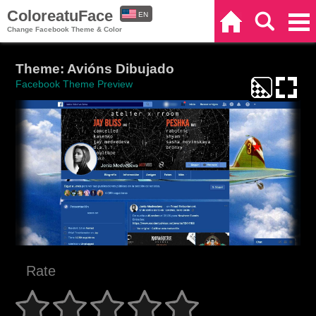
ColoreatuFace
EN
Home
Search
Categories
Change Facebook Theme & Color
ES
Theme: Avións Dibujado
Facebook Theme Preview
Rate