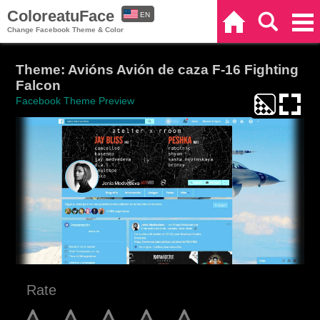
ColoreatuFace
EN
Home
Search
Categories
Change Facebook Theme & Color
ES
Theme: Avións Avión de caza F-16 Fighting
Falcon
Facebook Theme Preview
Rate