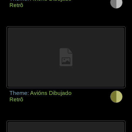
Retrô
Theme:
Avións Dibujado
Retrô