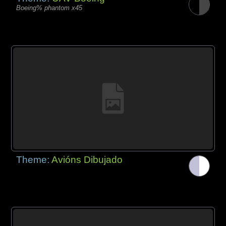
Boeing% phantom x45
Theme:
Avións Dibujado