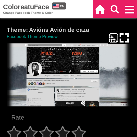
ColoreatuFace
EN
Home
Search
Categories
Change Facebook Theme & Color
ES
Theme: Avións Avión de caza
Facebook Theme Preview
Rate