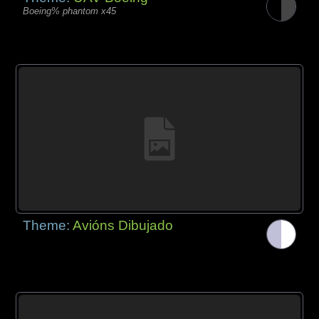
Boeing% phantom x45
Theme:
Avións Dibujado