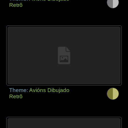
Retrô
Theme:
Avións Dibujado
Retrô