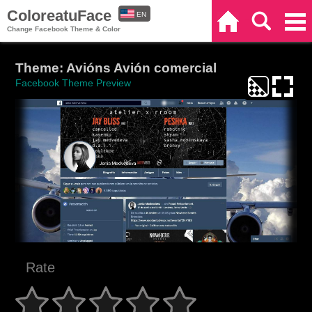
ColoreatuFace
EN
Home
Search
Categories
Change Facebook Theme & Color
ES
Theme: Avións Avión comercial
Facebook Theme Preview
Rate