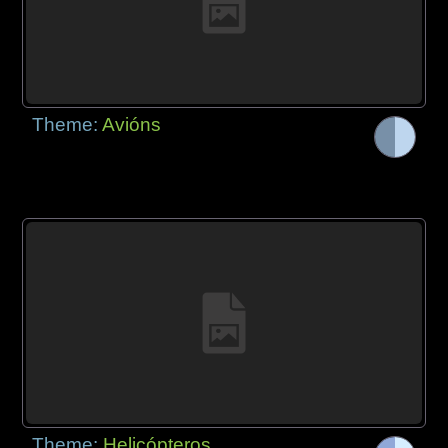
Theme:
Avións
Theme:
Helicópteros