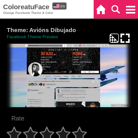
ColoreatuFace
EN
Home
Search
Categories
Change Facebook Theme & Color
ES
Theme: Avións Dibujado
Facebook Theme Preview
Rate