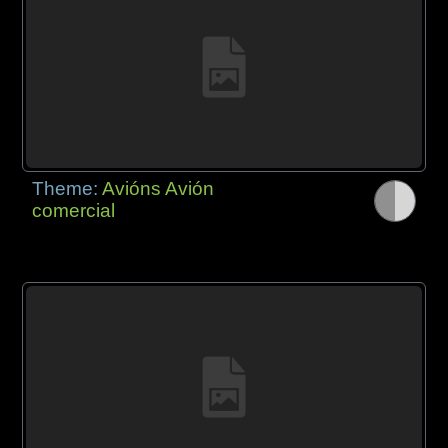
Theme:
Avións Avión
comercial