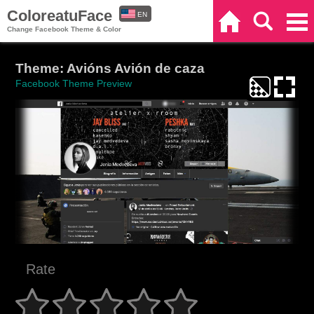
ColoreatuFace
EN
Home
Search
Categories
Change Facebook Theme & Color
ES
Theme: Avións Avión de caza
Facebook Theme Preview
Rate