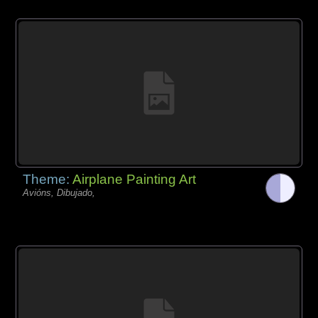
Theme:
Airplane Painting Art
Avións, Dibujado,