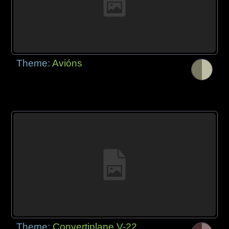
Theme:
Avións
Theme:
Convertiplane V-22