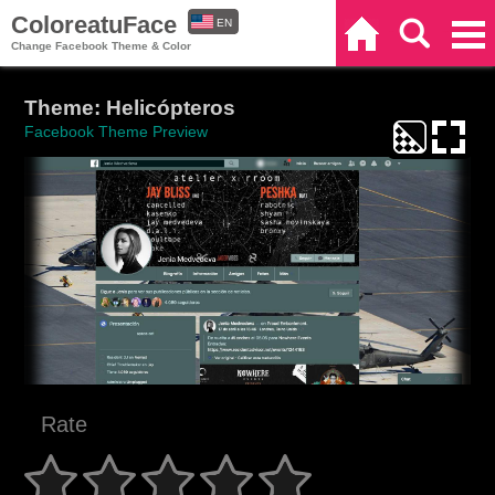
ColoreatuFace
EN
Home
Search
Categories
Change Facebook Theme & Color
ES
Theme: Helicópteros
Facebook Theme Preview
Rate