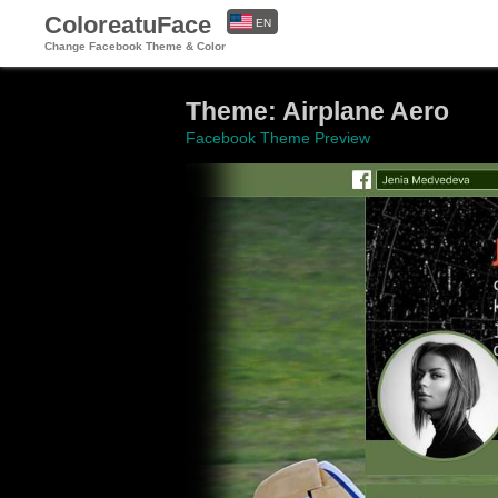
ColoreatuFace
EN
Change Facebook Theme & Color
ES
Theme: Airplane Aero
Facebook Theme Preview