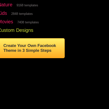
Nature
9168 templates
Kids
2848 templates
Movies
7408 templates
Custom Designs
Create Your Own Facebook
Theme in 3 Simple Steps