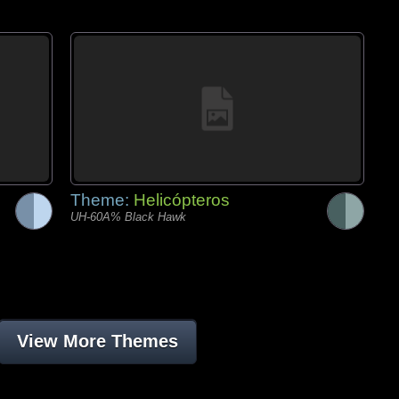
Theme:
Helicópteros
UH-60A% Black Hawk
View More Themes