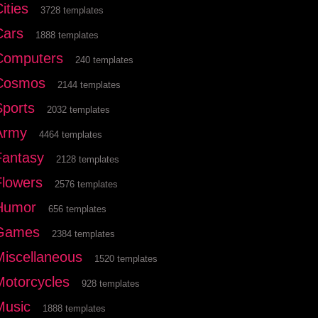
ities
3728 templates
Cars
1888 templates
Computers
240 templates
Cosmos
2144 templates
Sports
2032 templates
Army
4464 templates
Fantasy
2128 templates
Flowers
2576 templates
Humor
656 templates
Games
2384 templates
Miscellaneous
1520 templates
Motorcycles
928 templates
Music
1888 templates