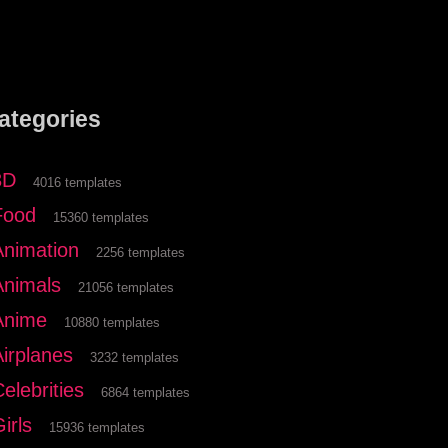
ategories
3D
4016 templates
Food
15360 templates
Animation
2256 templates
Animals
21056 templates
Anime
10880 templates
Airplanes
3232 templates
elebrities
6864 templates
irls
15936 templates