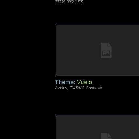
777% 300% ER
Theme:
Vuelo
Avións, T-45A/C Goshawk