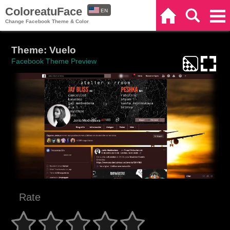
ColoreatuFace
EN
Home
Search
Categories
Change Facebook Theme & Color
ES
Theme: Vuelo
Facebook Theme Preview
Rate