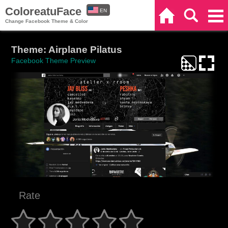
ColoreatuFace
EN
Home
Search
Categories
Change Facebook Theme & Color
ES
Theme: Airplane Pilatus
Facebook Theme Preview
Rate