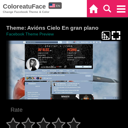
ColoreatuFace
EN
Home
Search
Categories
Change Facebook Theme & Color
ES
Theme: Avións Cielo En gran plano
Facebook Theme Preview
Rate