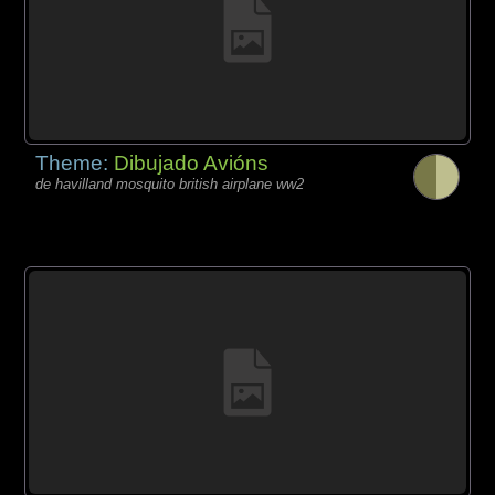
Theme:
Dibujado Avións
de havilland mosquito british airplane ww2