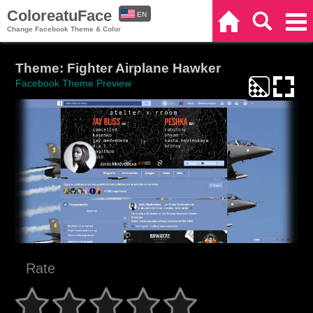
ColoreatuFace
EN
Home
Search
Categories
Change Facebook Theme & Color
ES
Theme: Fighter Airplane Hawker
Facebook Theme Preview
Rate