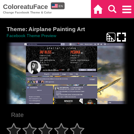
ColoreatuFace
EN
Home
Search
Categories
Change Facebook Theme & Color
ES
Theme: Airplane Painting Art
Facebook Theme Preview
Rate