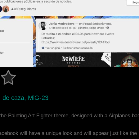
ón de caza, MiG-23
he Painting Art Fighter theme, designed with a Airplanes b
acebook will have a unique look and will appear just like th