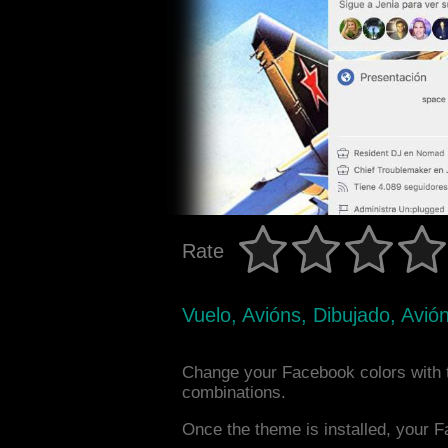
Rate
Vuelo, Avións, Dibujado, Avi
Change your Facebook colors with t
combinations.
Once the theme is installed, your F