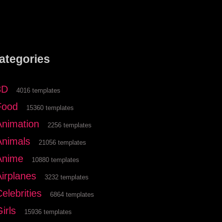
ategories
3D
4016 templates
Food
15360 templates
Animation
2256 templates
Animals
21056 templates
Anime
10880 templates
Airplanes
3232 templates
elebrities
6864 templates
irls
15936 templates