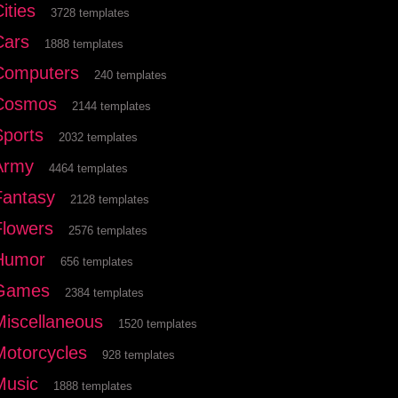
ities
3728 templates
Cars
1888 templates
Computers
240 templates
Cosmos
2144 templates
Sports
2032 templates
Army
4464 templates
Fantasy
2128 templates
Flowers
2576 templates
Humor
656 templates
Games
2384 templates
Miscellaneous
1520 templates
Motorcycles
928 templates
Music
1888 templates