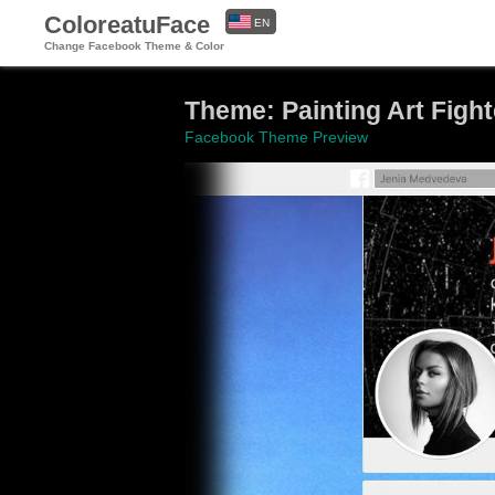
ColoreatuFace
EN
Change Facebook Theme & Color
ES
Theme: Painting Art Fight
Facebook Theme Preview