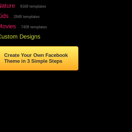
Nature
9168 templates
Kids
2848 templates
Movies
7408 templates
Custom Designs
Create Your Own Facebook
Theme in 3 Simple Steps