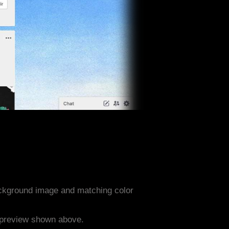
ackground image and matching color
e preview shown above.