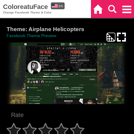
ColoreatuFace
EN
Home
Search
Categories
Change Facebook Theme & Color
ES
Theme: Airplane Helicopters
Facebook Theme Preview
Rate