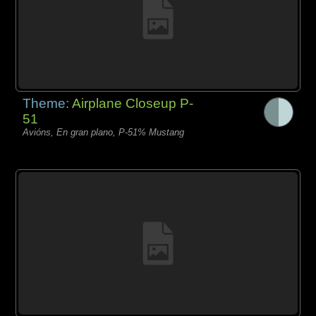
Theme:
Airplane Closeup P-
51
Avións, En gran plano, P-51% Mustang