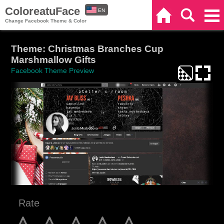
ColoreatuFace
EN
Home
Search
Categories
Change Facebook Theme & Color
ES
Theme: Christmas Branches Cup
Marshmallow Gifts
Facebook Theme Preview
Rate