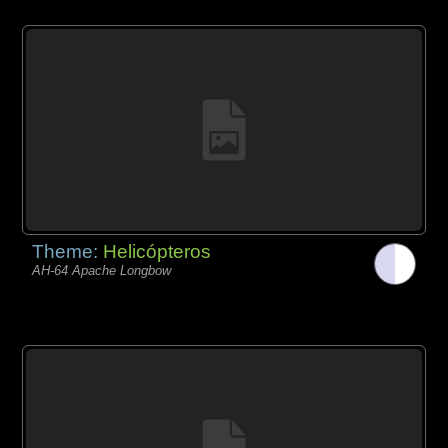
Theme:
Helicópteros
AH-64 Apache Longbow