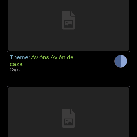
Theme:
Avións Avión de
caza
Gripen