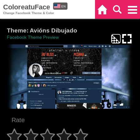
ColoreatuFace
EN
Home
Search
Categories
Change Facebook Theme & Color
ES
Theme: Avións Dibujado
Facebook Theme Preview
Rate