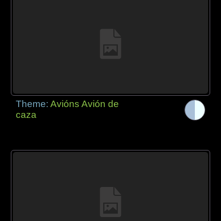
Theme:
Avións Avión de
caza