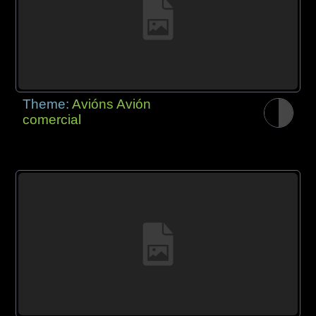
Theme:
Avións Avión
comercial