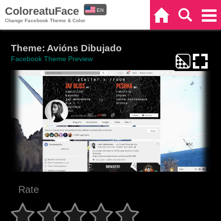
ColoreatuFace
EN
Home
Search
Categories
Change Facebook Theme & Color
ES
Theme: Avións Dibujado
Facebook Theme Preview
Rate