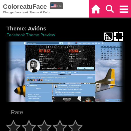
ColoreatuFace
EN
Home
Search
Categories
Change Facebook Theme & Color
ES
Theme: Avións
Facebook Theme Preview
Rate