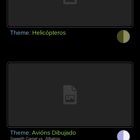
Theme:
Helicópteros
Theme:
Avións Dibujado
Sopwith Camel vs. Albatros