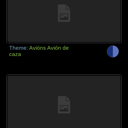
Theme:
Avións Avión de
caza