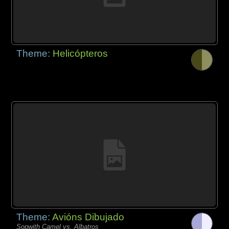
Theme:
Helicópteros
Theme:
Avións Dibujado
Sopwith Camel vs. Albatros