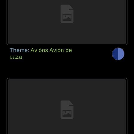
Theme:
Avións Avión de
caza