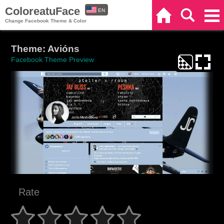
ColoreatuFace
EN
Home
Search
Categories
Change Facebook Theme & Color
ES
Theme: Avións
Facebook Theme Preview
Rate