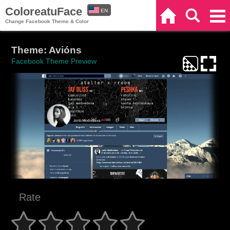
ColoreatuFace
EN
Home
Search
Categories
Change Facebook Theme & Color
ES
Theme: Avións
Facebook Theme Preview
Rate