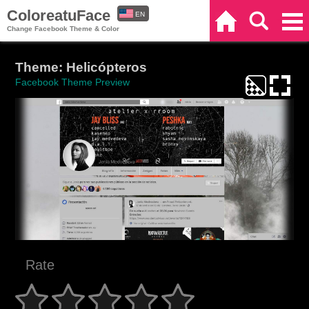
ColoreatuFace
EN
Home
Search
Categories
Change Facebook Theme & Color
ES
Theme: Helicópteros
Facebook Theme Preview
Rate