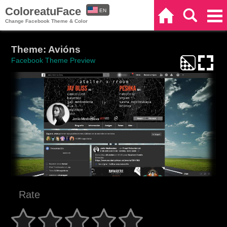
ColoreatuFace
EN
Home
Search
Categories
Change Facebook Theme & Color
ES
Theme: Avións
Facebook Theme Preview
Rate