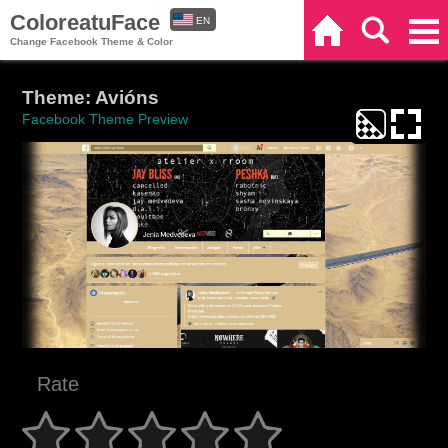
ColoreatuFace
EN
Home
Search
Categories
Change Facebook Theme & Color
ES
Theme: Avións
Facebook Theme Preview
Rate