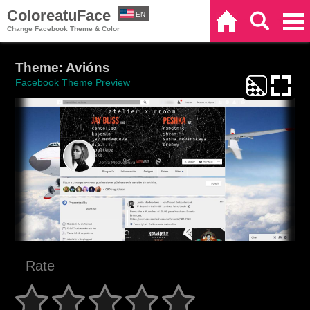
ColoreatuFace
EN
Home
Search
Categories
Change Facebook Theme & Color
ES
Theme: Avións
Facebook Theme Preview
Rate