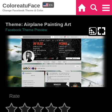
ColoreatuFace
EN
Home
Search
Categories
Change Facebook Theme & Color
ES
Theme: Airplane Painting Art
Facebook Theme Preview
Rate