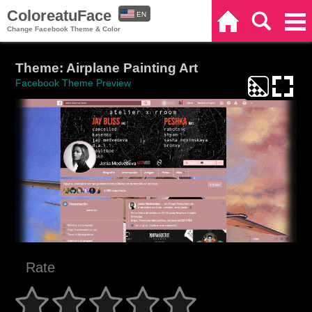
ColoreatuFace
EN
Home
Search
Categories
Change Facebook Theme & Color
ES
Theme: Airplane Painting Art
Facebook Theme Preview
Rate