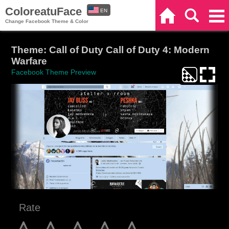
ColoreatuFace
EN
Home
Search
Categories
Change Facebook Theme & Color
ES
Theme: Call of Duty Call of Duty 4: Modern
Warfare
Facebook Theme Preview
Rate