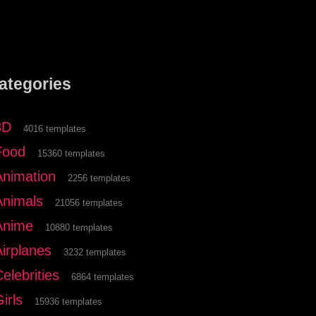
ategories
3D
4016 templates
Food
15360 templates
Animation
2256 templates
Animals
21056 templates
Anime
10880 templates
Airplanes
3232 templates
elebrities
6864 templates
irls
15936 templates