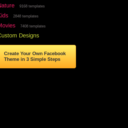
Nature
9168 templates
Kids
2848 templates
Movies
7408 templates
Custom Designs
Create Your Own Facebook
Theme in 3 Simple Steps