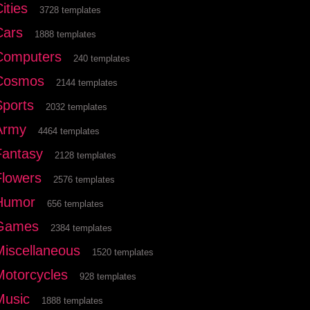
ities
3728 templates
Cars
1888 templates
Computers
240 templates
Cosmos
2144 templates
Sports
2032 templates
Army
4464 templates
Fantasy
2128 templates
Flowers
2576 templates
Humor
656 templates
Games
2384 templates
Miscellaneous
1520 templates
Motorcycles
928 templates
Music
1888 templates