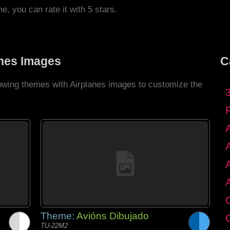
me, you can rate it with 5 stars.
anes Images
C
lowing themes with Airplanes images to customize the
C
Theme:
Avións Dibujado
G
TU-22M2