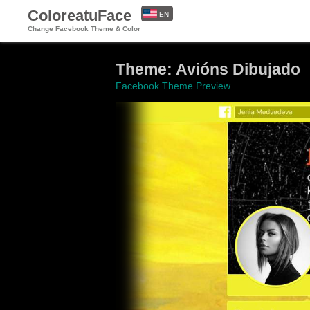
ColoreatuFace
EN
Change Facebook Theme & Color
ES
Theme: Avións Dibujado
Facebook Theme Preview