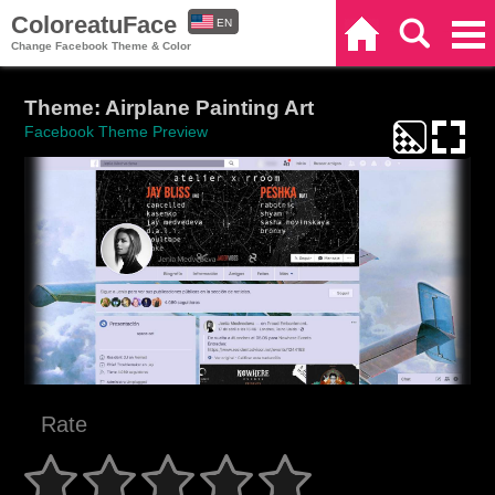
ColoreatuFace
EN
Home
Search
Categories
Change Facebook Theme & Color
ES
Theme: Airplane Painting Art
Facebook Theme Preview
Rate