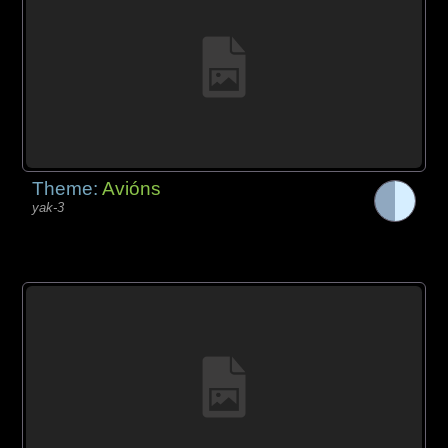
Theme:
Avións
yak-3