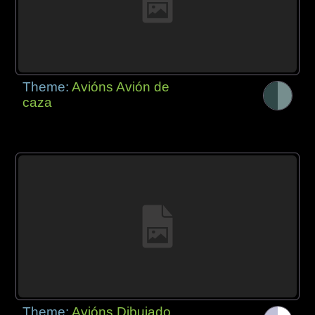
Theme:
Avións Avión de
caza
Theme:
Avións Dibujado