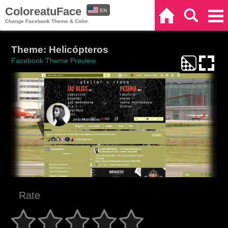
ColoreatuFace
EN
Home
Search
Categories
Change Facebook Theme & Color
ES
Theme: Helicópteros
Facebook Theme Preview
Rate