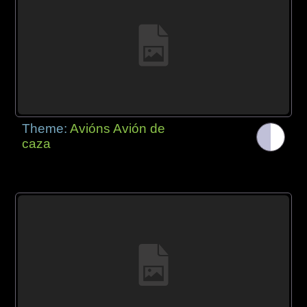
Theme:
Avións Avión de
caza