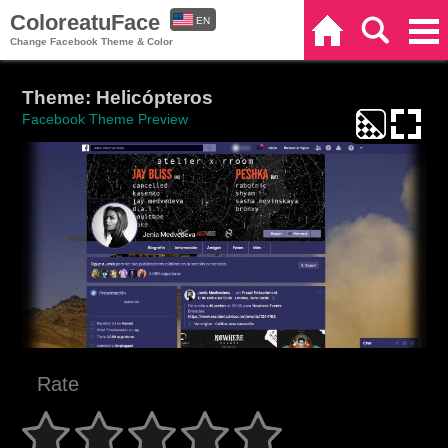
ColoreatuFace
EN
Home
Search
Categories
Change Facebook Theme & Color
ES
Theme: Helicópteros
Facebook Theme Preview
Rate