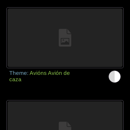
Theme:
Avións Avión de
caza