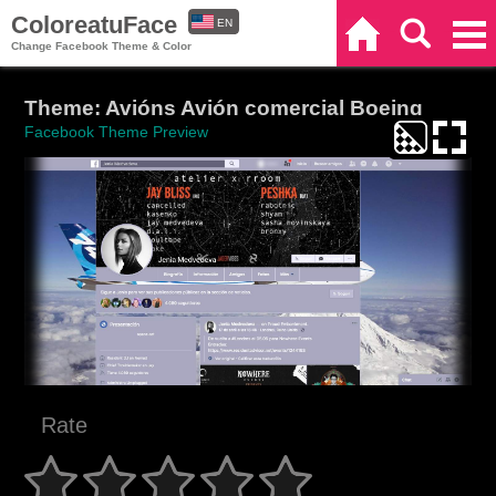
ColoreatuFace
EN
Home
Search
Categories
Change Facebook Theme & Color
ES
Theme: Avións Avión comercial Boeing
Facebook Theme Preview
Rate